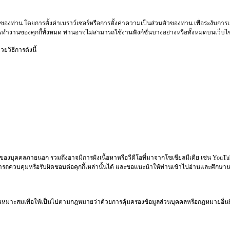
ท่าน โดยการตั้งค่าเบราว์เซอร์หรือการตั้งค่าความเป็นส่วนตัวของท่าน เพื่อระงับการเ
รทำงานของคุกกี้ทั้งหมด ท่านอาจไม่สามารถใช้งานฟังก์ชั่นบางอย่างหรือทั้งหมดบนเว็บไ
ยวิธีการดังนี้
ของบุคคลภายนอก รวมถึงอาจมีการฝังเนื้อหาหรือวีดีโอที่มาจากโซเชียลมีเดีย เช่น YouTube
มารถควบคุมหรือรับผิดชอบต่อคุกกี้เหล่านั้นได้ และขอแนะนำให้ท่านเข้าไปอ่านและศึกษ
มเหมาะสมเพื่อให้เป็นไปตามกฎหมายว่าด้วยการคุ้มครองข้อมูลส่วนบุคคลหรือกฎหมายอื่นท